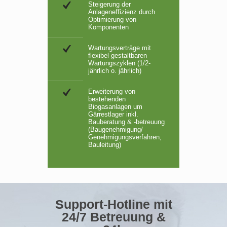
Steigerung der
Anlageneffizienz durch
Optimierung von
Komponenten
Wartungsverträge mit
flexibel gestaltbaren
Wartungszyklen (1/2-
jährlich o. jährlich)
Erweiterung von
bestehenden
Biogasanlagen um
Gärrestlager inkl.
Bauberatung & -betreuung
(Baugenehmigung/
Genehmigungsverfahren,
Bauleitung)
Support-Hotline mit
24/7 Betreuung &