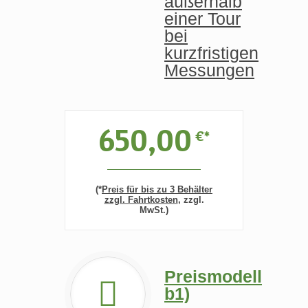
außerhalb
einer Tour
bei
kurzfristigen
Messungen
650,00
€*
(*
Preis für bis zu 3 Behälter
zzgl. Fahrtkosten
, zzgl.
MwSt.)
Preismodell
b1)