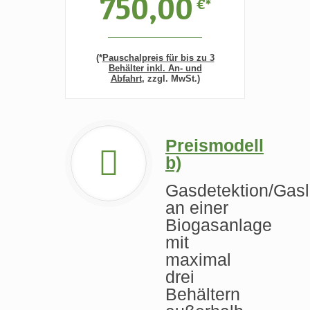
750,00
€*
(*
Pauschalpreis für bis zu 3
Behälter inkl. An- und
Abfahrt
, zzgl. MwSt.)
Preismodell
b)
Gasdetektion/Gas
an einer
Biogasanlage
mit
maximal
drei
Behältern