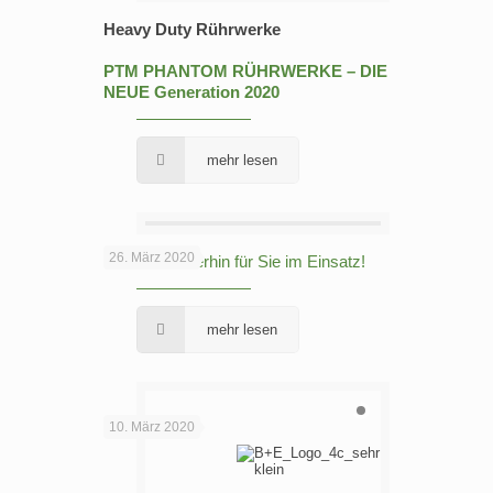
Heavy Duty Rührwerke
PTM PHANTOM RÜHRWERKE – DIE
NEUE Generation 2020
mehr lesen
26. März 2020
Wir sind weiterhin für Sie im Einsatz!
mehr lesen
10. März 2020